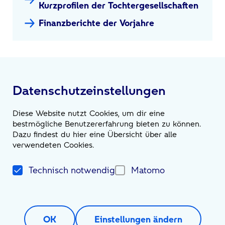
Kurzprofilen der Tochtergesellschaften
Finanzberichte der Vorjahre
Datenschutzeinstellungen
Diese Website nutzt Cookies, um dir eine
bestmögliche Benutzererfahrung bieten zu können.
Dazu findest du hier eine Übersicht über alle
verwendeten Cookies.
Impressum
Kontakt
Datenschutzerklärung
Technisch notwendig
Matomo
Gender-Hinweis
Anfahrt
Impressum
Datenschutz
Impressum
Kontakt
Datenschutzerklärung
Anfahrt
Gender-Hinweis
OK
Einstellungen ändern