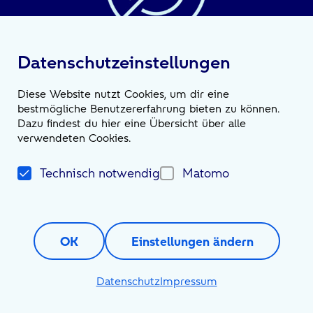
Datenschutzeinstellungen
Nachhaltigkeit: Ambition mit
vielen Facetten
Diese Website nutzt Cookies, um dir eine
bestmögliche Benutzererfahrung bieten zu können.
Weiterlesen
Dazu findest du hier eine Übersicht über alle
verwendeten Cookies.
Impressum
Kontakt
Datenschutzerklärung
Technisch notwendig
Matomo
Gender-Hinweis
Anfahrt
Impressum
Datenschutz
Impressum
Kontakt
Datenschutzerklärung
Anfahrt
Gender-Hinweis
OK
Einstellungen ändern
Hinweisgeberstelle
Impressum
Datenschutz
Datenschutz
Impressum
Impressum
Datenschutzerklärung
Erklärung zu Barrierefreiheit